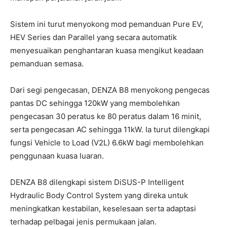
Sistem ini turut menyokong mod pemanduan Pure EV,
HEV Series dan Parallel yang secara automatik
menyesuaikan penghantaran kuasa mengikut keadaan
pemanduan semasa.
Dari segi pengecasan, DENZA B8 menyokong pengecas
pantas DC sehingga 120kW yang membolehkan
pengecasan 30 peratus ke 80 peratus dalam 16 minit,
serta pengecasan AC sehingga 11kW. Ia turut dilengkapi
fungsi Vehicle to Load (V2L) 6.6kW bagi membolehkan
penggunaan kuasa luaran.
DENZA B8 dilengkapi sistem DiSUS-P Intelligent
Hydraulic Body Control System yang direka untuk
meningkatkan kestabilan, keselesaan serta adaptasi
terhadap pelbagai jenis permukaan jalan.