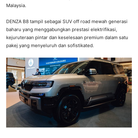
Malaysia.
DENZA B8 tampil sebagai SUV off road mewah generasi
baharu yang menggabungkan prestasi elektrifikasi,
kejuruteraan pintar dan keselesaan premium dalam satu
pakej yang menyeluruh dan sofistikated.