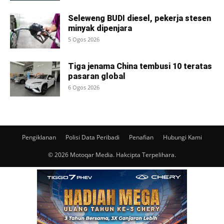
Seleweng BUDI diesel, pekerja stesen
minyak dipenjara
5 Ogos 2026
Tiga jenama China tembusi 10 teratas
pasaran global
6 Ogos 2026
Pengiklanan
Polisi Data Peribadi
Penafian
Hubungi Kami
© 2026 Motoqar Media. Hakcipta Terpelihara.