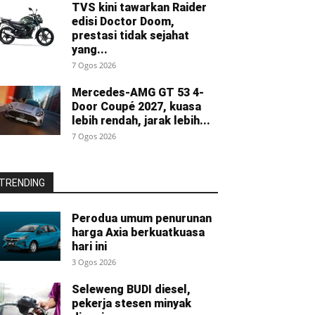
TVS kini tawarkan Raider
edisi Doctor Doom,
prestasi tidak sejahat
yang...
7 Ogos 2026
Mercedes-AMG GT 53 4-
Door Coupé 2027, kuasa
lebih rendah, jarak lebih...
7 Ogos 2026
TRENDING
Perodua umum penurunan
harga Axia berkuatkuasa
hari ini
3 Ogos 2026
Seleweng BUDI diesel,
pekerja stesen minyak