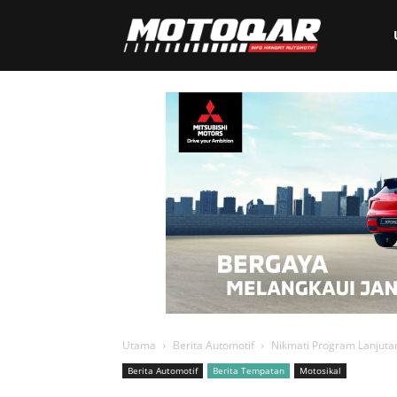
Motoqar
Utama
Berita Automotif
Nikmati Program Lanjuta
Berita Automotif
Berita Tempatan
Motosikal