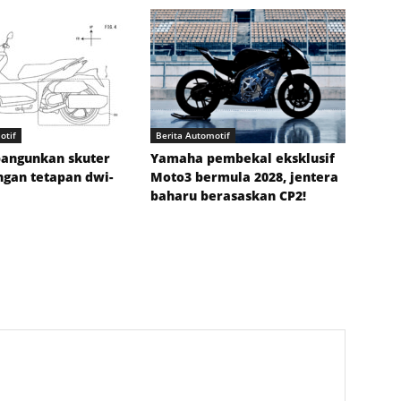
otif
Berita Automotif
angunkan skuter
Yamaha pembekal eksklusif
ngan tetapan dwi-
Moto3 bermula 2028, jentera
baharu berasaskan CP2!