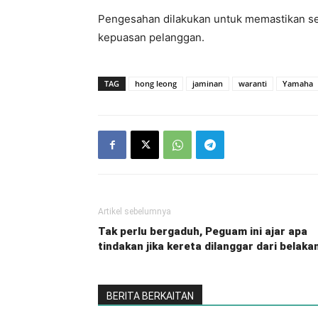
Pengesahan dilakukan untuk memastikan se
kepuasan pelanggan.
TAG
hong leong
jaminan
waranti
Yamaha
Artikel sebelumnya
Tak perlu bergaduh, Peguam ini ajar apa
tindakan jika kereta dilanggar dari belaka
BERITA BERKAITAN