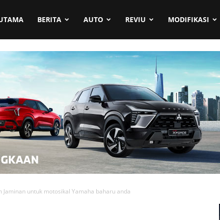
UTAMA
BERITA
AUTO
REVIU
MODIFIKASI
n Jaminan untuk motosikal Yamaha baharu anda