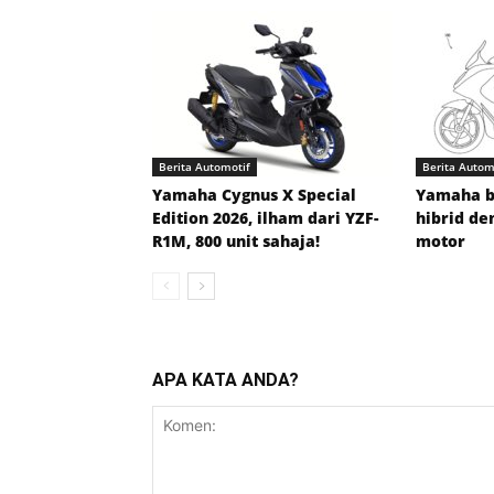
Berita Automotif
Berita Autom
Yamaha Cygnus X Special
Yamaha b
Edition 2026, ilham dari YZF-
hibrid de
R1M, 800 unit sahaja!
motor
APA KATA ANDA?