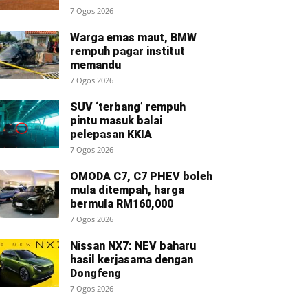
7 Ogos 2026
Warga emas maut, BMW
rempuh pagar institut
memandu
7 Ogos 2026
SUV ‘terbang’ rempuh
pintu masuk balai
pelepasan KKIA
7 Ogos 2026
OMODA C7, C7 PHEV boleh
mula ditempah, harga
bermula RM160,000
7 Ogos 2026
Nissan NX7: NEV baharu
hasil kerjasama dengan
Dongfeng
7 Ogos 2026