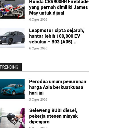
Honda CBR900RR Fireblade
yang pernah dimiliki James
May untuk dijual
6 Ogos 2026
Leapmotor cipta sejarah,
hantar lebih 100,000 EV
sebulan – B03 (A05)...
6 Ogos 2026
TRENDING
Perodua umum penurunan
harga Axia berkuatkuasa
hari ini
3 Ogos 2026
Seleweng BUDI diesel,
pekerja stesen minyak
dipenjara