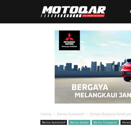
Motoqar
Utama
Berita Automotif
Honda Malaysia lantik p
Berita Automotif
Berita Global
Berita Tempatan
Keret