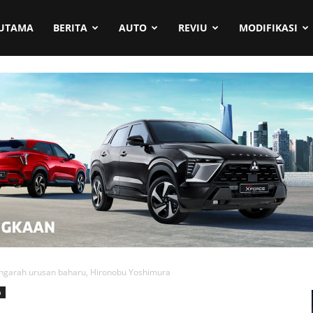
UTAMA
BERITA
AUTO
REVIU
MODIFIKASI
engarah urusan baharu, Hironobu Yoshimura
a