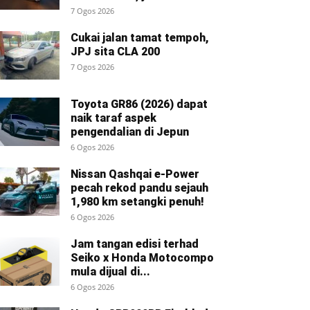
7 Ogos 2026
Cukai jalan tamat tempoh,
JPJ sita CLA 200
7 Ogos 2026
Toyota GR86 (2026) dapat
naik taraf aspek
pengendalian di Jepun
6 Ogos 2026
Nissan Qashqai e-Power
pecah rekod pandu sejauh
1,980 km setangki penuh!
6 Ogos 2026
Jam tangan edisi terhad
Seiko x Honda Motocompo
mula dijual di...
6 Ogos 2026