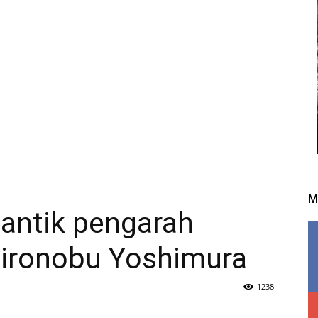
M
lantik pengarah
Hironobu Yoshimura
1238