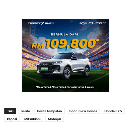
TAG
berita
berita tempatan
Boon Siew Honda
Honda EX5
kapcai
Mitsubishi
Motoqar