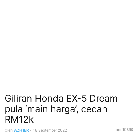
Giliran Honda EX-5 Dream
pula ‘main harga’, cecah
RM12k
10890
Oleh
AZH IBR
-
18 September 2022