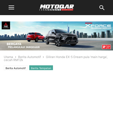
Utama
Berita Automotif
Giliran Honda EX-5 Dream pula ‘main harga’,
cecah RM12k
Berita Automotif
Berita Tempatan