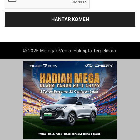
© 2025 Motoqar Media. Hakcipta Terpelihara.