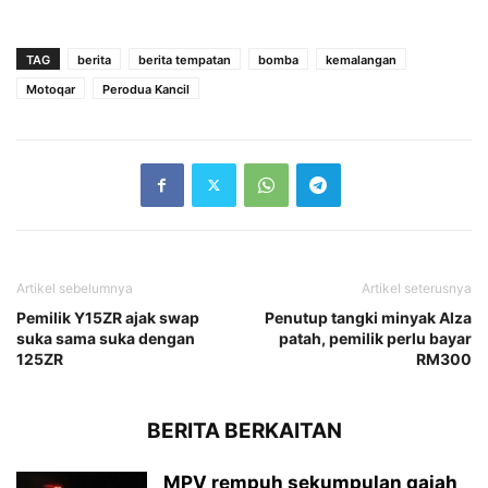
TAG
berita
berita tempatan
bomba
kemalangan
Motoqar
Perodua Kancil
Artikel sebelumnya
Artikel seterusnya
Pemilik Y15ZR ajak swap
Penutup tangki minyak Alza
suka sama suka dengan
patah, pemilik perlu bayar
125ZR
RM300
BERITA BERKAITAN
MPV rempuh sekumpulan gajah