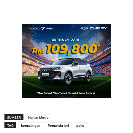
SUMBER
Harian Metro
TAG
kemalangan
Pemandu lori
polis