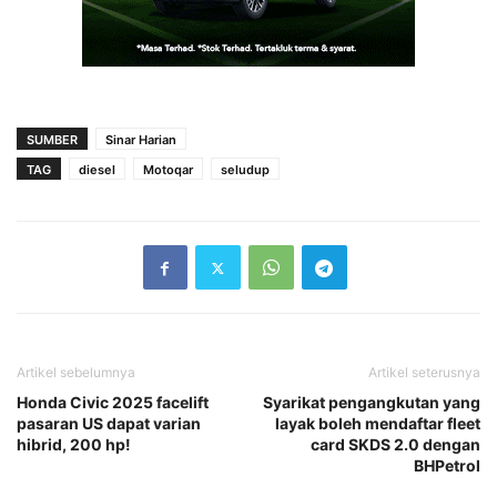
SUMBER
Sinar Harian
TAG
diesel
Motoqar
seludup
Artikel sebelumnya
Artikel seterusnya
Honda Civic 2025 facelift
Syarikat pengangkutan yang
pasaran US dapat varian
layak boleh mendaftar fleet
hibrid, 200 hp!
card SKDS 2.0 dengan
BHPetrol