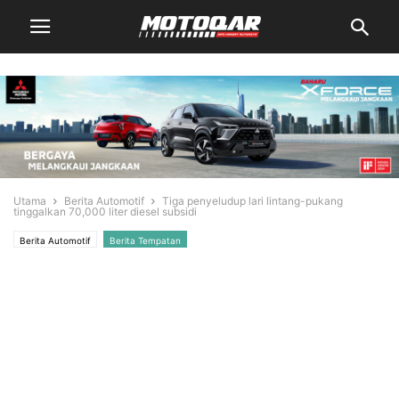
Utama
Berita Automotif
Tiga penyeludup lari lintang-pukang
tinggalkan 70,000 liter diesel subsidi
Berita Automotif
Berita Tempatan