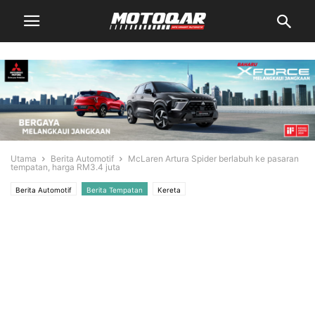
Utama
Berita Automotif
McLaren Artura Spider berlabuh ke pasaran
tempatan, harga RM3.4 juta
Berita Automotif
Berita Tempatan
Kereta