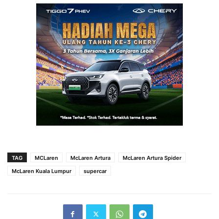
TAG
MCLaren
McLaren Artura
McLaren Artura Spider
McLaren Kuala Lumpur
supercar