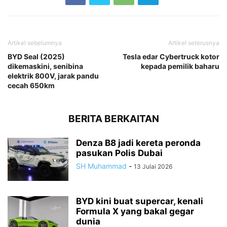
Artikel sebelumnya
Artikel seterusnya
BYD Seal (2025)
Tesla edar Cybertruck kotor
dikemaskini, senibina
kepada pemilik baharu
elektrik 800V, jarak pandu
cecah 650km
BERITA BERKAITAN
Denza B8 jadi kereta peronda
pasukan Polis Dubai
SH Muhammad
-
13 Julai 2026
BYD kini buat supercar, kenali
Formula X yang bakal gegar
dunia