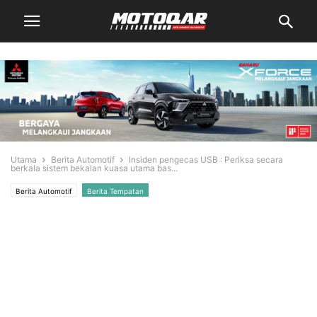
Utama
Berita Automotif
Insiden pengecas USB : Periksa secara
berkala sistem bekalan kuasa utama bas...
Berita Automotif
Berita Tempatan