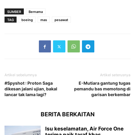
SUMBER
Bernama
TAG
boeing
mas
pesawat
Artikel sebelumnya
Artikel seterusnya
#Spyshot : Proton Saga
E-Mutiara gantung tugas
dikesan jalani ujian, bakal
pemandu bas memotong di
lancar tak lama lagi?
garisan berkembar
BERITA BERKAITAN
Isu keselamatan, Air Force One
terima naik taraf khas