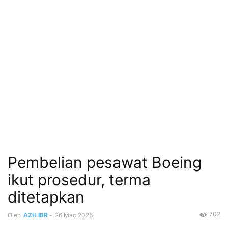
Pembelian pesawat Boeing
ikut prosedur, terma
ditetapkan
702
Oleh
AZH IBR
-
26 Mac 2025