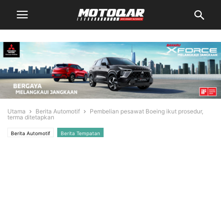
Utama
Berita Automotif
Pembelian pesawat Boeing ikut prosedur,
terma ditetapkan
Berita Automotif
Berita Tempatan