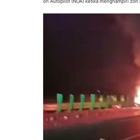
on Autopilot (NOA) ketika menghampiri zon k