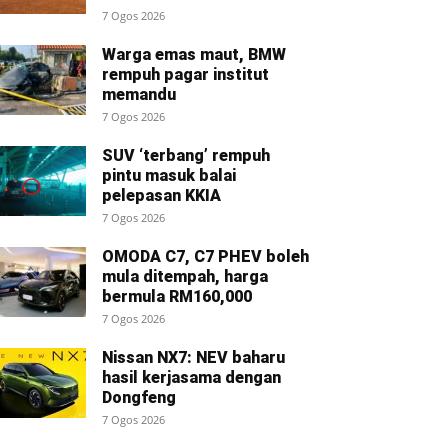
7 Ogos 2026
Warga emas maut, BMW
rempuh pagar institut
memandu
7 Ogos 2026
SUV ‘terbang’ rempuh
pintu masuk balai
pelepasan KKIA
7 Ogos 2026
OMODA C7, C7 PHEV boleh
mula ditempah, harga
bermula RM160,000
7 Ogos 2026
Nissan NX7: NEV baharu
hasil kerjasama dengan
Dongfeng
7 Ogos 2026