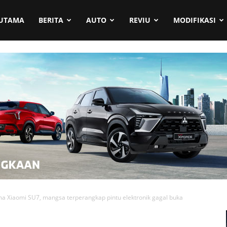
UTAMA
BERITA
AUTO
REVIU
MODIFIKASI
 Xiaomi SU7, mangsa terperangkap pintu elektronik gagal buka