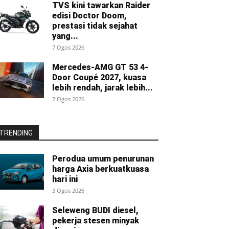
TVS kini tawarkan Raider
edisi Doctor Doom,
prestasi tidak sejahat
yang...
7 Ogos 2026
Mercedes-AMG GT 53 4-
Door Coupé 2027, kuasa
lebih rendah, jarak lebih...
7 Ogos 2026
TRENDING
Perodua umum penurunan
harga Axia berkuatkuasa
hari ini
3 Ogos 2026
Seleweng BUDI diesel,
pekerja stesen minyak