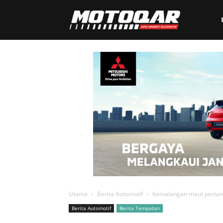
Motoqar
Utama
Berita Automotif
Kemalangan maut pertama
Berita Automotif
Berita Tempatan