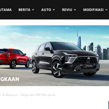
UTAMA
BERITA
AUTO
REVIU
MODIFIKASI
 di Malaysia – Harga dari RM109k, jarak...