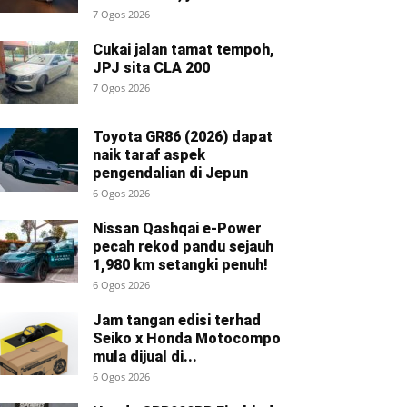
7 Ogos 2026
Cukai jalan tamat tempoh,
JPJ sita CLA 200
7 Ogos 2026
Toyota GR86 (2026) dapat
naik taraf aspek
pengendalian di Jepun
6 Ogos 2026
Nissan Qashqai e-Power
pecah rekod pandu sejauh
1,980 km setangki penuh!
6 Ogos 2026
Jam tangan edisi terhad
Seiko x Honda Motocompo
mula dijual di...
6 Ogos 2026