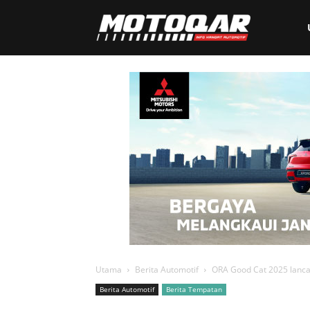
Motoqar
Utama
Berita Automotif
ORA Good Cat 2025 lancar
Berita Automotif
Berita Tempatan