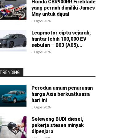
Honda CBR900RR Fireblade
yang pernah dimiliki James
May untuk dijual
6 Ogos 2026
Leapmotor cipta sejarah,
hantar lebih 100,000 EV
sebulan – B03 (A05)...
6 Ogos 2026
TRENDING
Perodua umum penurunan
harga Axia berkuatkuasa
hari ini
3 Ogos 2026
Seleweng BUDI diesel,
pekerja stesen minyak
dipenjara