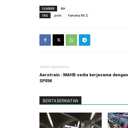
SUMBER
BH
TAG
polis
Yamaha RX-Z
Artikel sebelumnya
Aerotrain : MAHB sedia kerjasama dengan
SPRM
BERITA BERKAITAN