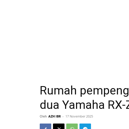
Rumah pempenga
dua Yamaha RX-Z
Oleh
AZH IBR
-
17 November 2025