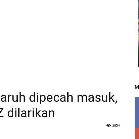
M
ruh dipecah masuk,
 dilarikan
2854