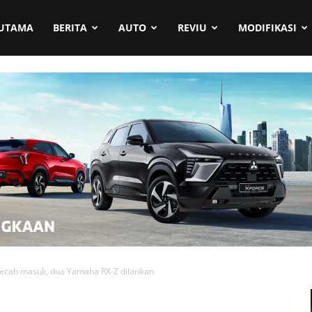
UTAMA
BERITA
AUTO
REVIU
MODIFIKASI
cah masuk, dua Yamaha RX-Z dilarikan