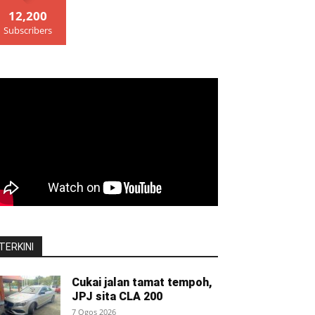
12,200
Subscribers
TERKINI
Cukai jalan tamat tempoh,
JPJ sita CLA 200
7 Ogos 2026