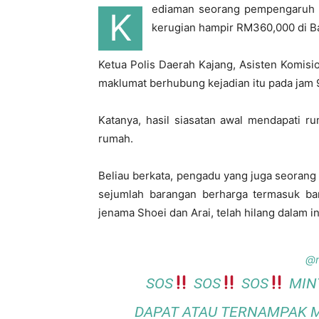
ediaman seorang pempengaruh m
K
kerugian hampir RM360,000 di Ban
Ketua Polis Daerah Kajang, Asisten Komis
maklumat berhubung kejadian itu pada jam 9
Katanya, hasil siasatan awal mendapati r
rumah.
Beliau berkata, pengadu yang juga seoran
sejumlah barangan berharga termasuk bar
jenama Shoei dan Arai, telah hilang dalam in
@n
SOS
SOS
SOS
MINT
DAPAT ATAU TERNAMPAK 