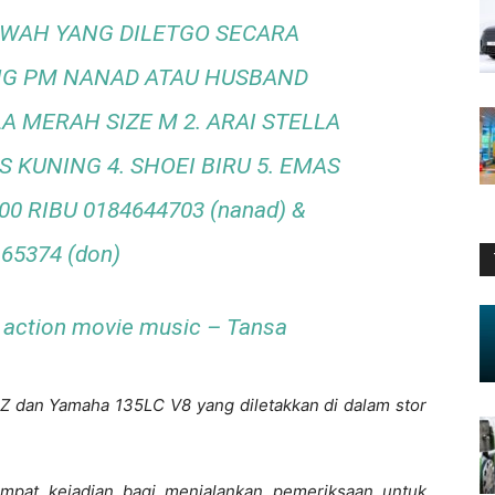
WAH YANG DILETGO SECARA
G PM NANAD ATAU HUSBAND
LA MERAH SIZE M 2. ARAI STELLA
S KUNING 4. SHOEI BIRU 5. EMAS
0 RIBU 0184644703 (nanad) &
65374 (don)
 action movie music – Tansa
X-Z dan Yamaha 135LC V8 yang diletakkan di dalam stor
tempat kejadian bagi menjalankan pemeriksaan untuk