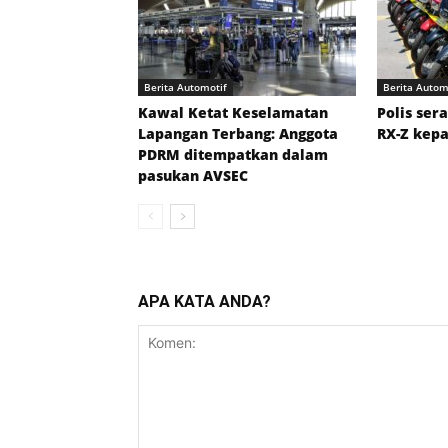
Berita Automotif
Berita Autom
Kawal Ketat Keselamatan
Polis ser
Lapangan Terbang: Anggota
RX-Z kep
PDRM ditempatkan dalam
pasukan AVSEC
APA KATA ANDA?