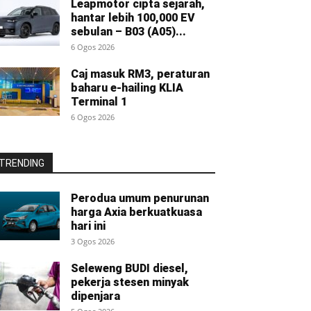
Leapmotor cipta sejarah,
hantar lebih 100,000 EV
sebulan – B03 (A05)...
6 Ogos 2026
Caj masuk RM3, peraturan
baharu e-hailing KLIA
Terminal 1
6 Ogos 2026
TRENDING
Perodua umum penurunan
harga Axia berkuatkuasa
hari ini
3 Ogos 2026
Seleweng BUDI diesel,
pekerja stesen minyak
dipenjara