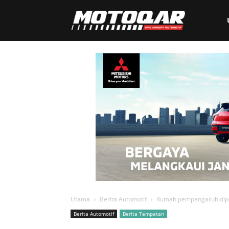
Motoqar
Utama
Berita Automotif
Rumah pempengaruh dipe
Berita Automotif
Berita Tempatan