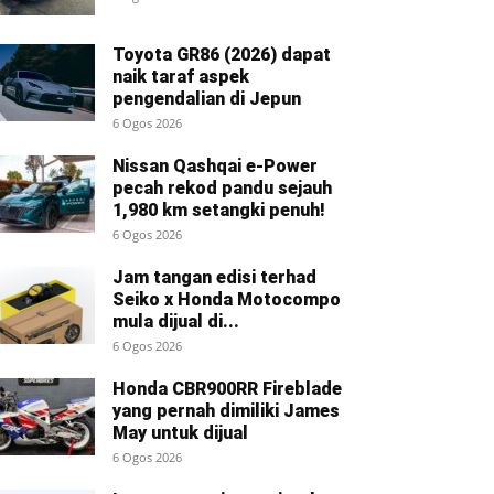
Toyota GR86 (2026) dapat
naik taraf aspek
pengendalian di Jepun
6 Ogos 2026
Nissan Qashqai e-Power
pecah rekod pandu sejauh
1,980 km setangki penuh!
6 Ogos 2026
Jam tangan edisi terhad
Seiko x Honda Motocompo
mula dijual di...
6 Ogos 2026
Honda CBR900RR Fireblade
yang pernah dimiliki James
May untuk dijual
6 Ogos 2026