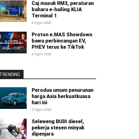
Caj masuk RM3, peraturan
baharu e-hailing KLIA
Terminal 1
6 Ogos 2026
Proton e.MAS Showdown
bawa perbincangan EV,
PHEV terus ke TikTok
6 Ogos 2026
TRENDING
Perodua umum penurunan
harga Axia berkuatkuasa
hari ini
3 Ogos 2026
Seleweng BUDI diesel,
pekerja stesen minyak
dipenjara