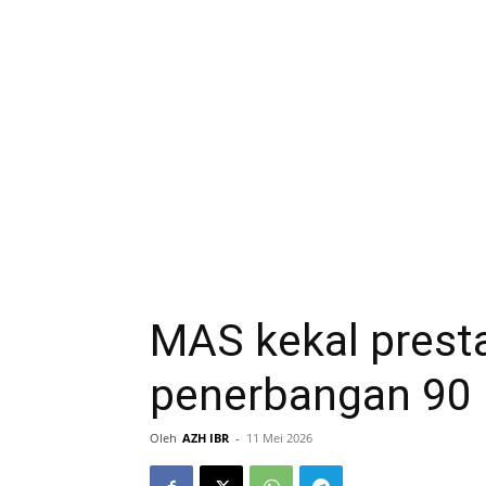
MAS kekal prest
penerbangan 90 
Oleh
AZH IBR
-
11 Mei 2026