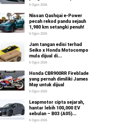
6 Ogos 2026
Nissan Qashqai e-Power
pecah rekod pandu sejauh
1,980 km setangki penuh!
6 Ogos 2026
Jam tangan edisi terhad
Seiko x Honda Motocompo
mula dijual di...
6 Ogos 2026
Honda CBR900RR Fireblade
yang pernah dimiliki James
May untuk dijual
6 Ogos 2026
Leapmotor cipta sejarah,
hantar lebih 100,000 EV
sebulan – B03 (A05)...
6 Ogos 2026