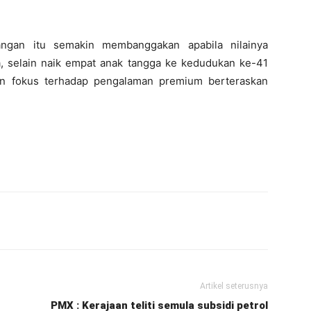
angan itu semakin membanggakan apabila nilainya
, selain naik empat anak tangga ke kedudukan ke-41
an fokus terhadap pengalaman premium berteraskan
Artikel seterusnya
t
PMX : Kerajaan teliti semula subsidi petrol