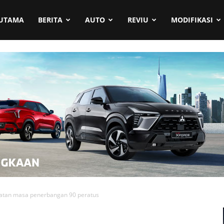
UTAMA
BERITA
AUTO
REVIU
MODIFIKASI
patan masa penerbangan 90 peratus