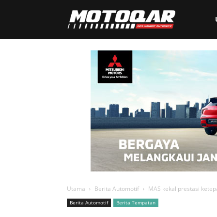
Motoqar
Utama
Berita Automotif
MAS kekal prestasi kete
Berita Automotif
Berita Tempatan