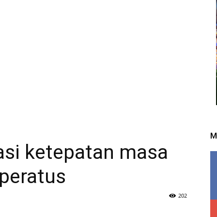
M
asi ketepatan masa
peratus
202