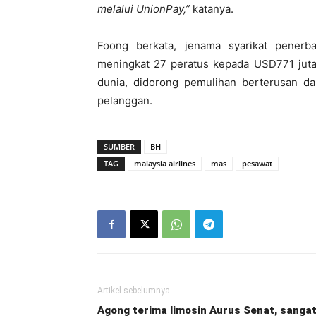
melalui UnionPay,”
katanya.
Foong berkata, jenama syarikat penerb
meningkat 27 peratus kepada USD771 juta
dunia, didorong pemulihan berterusan d
pelanggan.
SUMBER
BH
TAG
malaysia airlines
mas
pesawat
Artikel sebelumnya
Agong terima limosin Aurus Senat, sanga