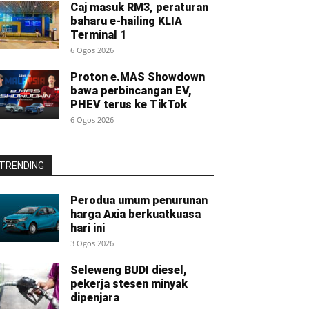
Caj masuk RM3, peraturan
baharu e-hailing KLIA
Terminal 1
6 Ogos 2026
Proton e.MAS Showdown
bawa perbincangan EV,
PHEV terus ke TikTok
6 Ogos 2026
TRENDING
Perodua umum penurunan
harga Axia berkuatkuasa
hari ini
3 Ogos 2026
Seleweng BUDI diesel,
pekerja stesen minyak
dipenjara