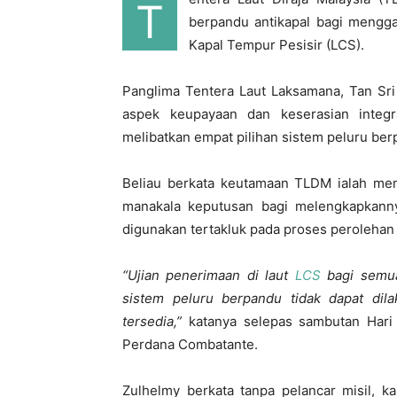
T
berpandu antikapal bagi menggan
Kapal Tempur Pesisir (LCS).
Panglima Tentera Laut Laksamana, Tan Sri
aspek keupayaan dan keserasian integ
melibatkan empat pilihan sistem peluru berp
Beliau berkata keutamaan TLDM ialah mem
manakala keputusan bagi melengkapkann
digunakan tertakluk pada proses perolehan
“Ujian penerimaan di laut
LCS
bagi semua 
sistem peluru berpandu tidak dapat dil
tersedia,”
katanya selepas sambutan Hari
Perdana Combatante.
Zulhelmy berkata tanpa pelancar misil, 