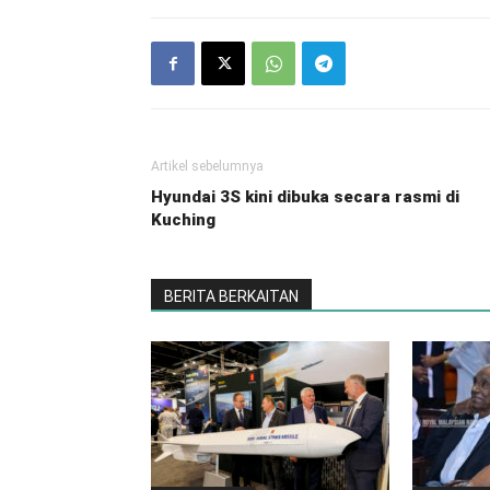
Artikel sebelumnya
Hyundai 3S kini dibuka secara rasmi di
Kuching
BERITA BERKAITAN