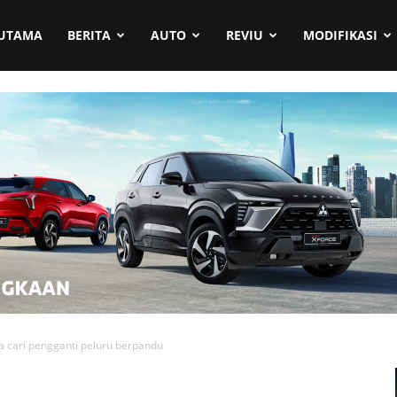
UTAMA
BERITA
AUTO
REVIU
MODIFIKASI
 cari pengganti peluru berpandu