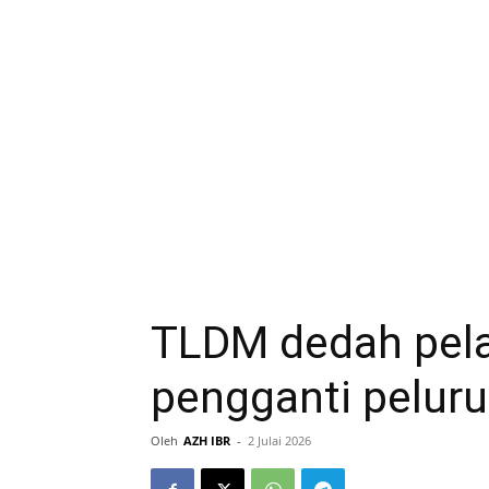
TLDM dedah pela
pengganti pelur
Oleh
AZH IBR
-
2 Julai 2026