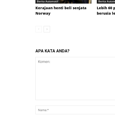
Berita Automotif
Berita Autom
Kerajaan henti beli senjata
Lebih 60 
Norway
berusia l
APA KATA ANDA?