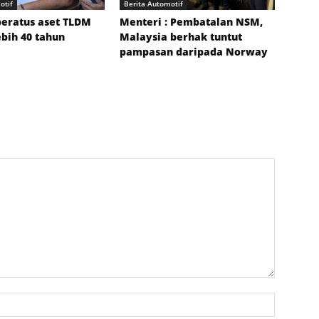
otif
Berita Automotif
peratus aset TLDM
Menteri : Pembatalan NSM,
ebih 40 tahun
Malaysia berhak tuntut
pampasan daripada Norway