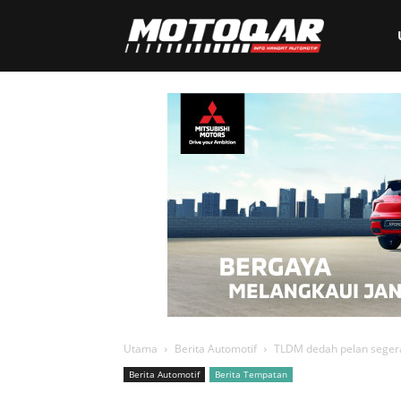
Motoqar
Utama
Berita Automotif
TLDM dedah pelan segera
Berita Automotif
Berita Tempatan