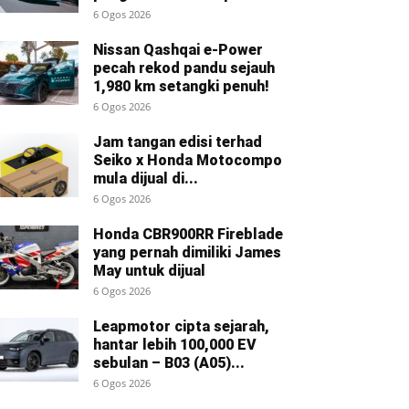
6 Ogos 2026
Nissan Qashqai e-Power
pecah rekod pandu sejauh
1,980 km setangki penuh!
6 Ogos 2026
Jam tangan edisi terhad
Seiko x Honda Motocompo
mula dijual di...
6 Ogos 2026
Honda CBR900RR Fireblade
yang pernah dimiliki James
May untuk dijual
6 Ogos 2026
Leapmotor cipta sejarah,
hantar lebih 100,000 EV
sebulan – B03 (A05)...
6 Ogos 2026