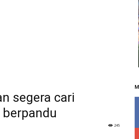
M
n segera cari
u berpandu
245