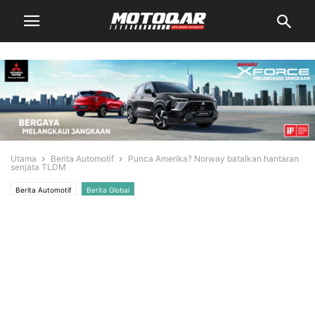
Utama
Berita Automotif
Punca Amerika? Norway batalkan hantaran
senjata TLDM
Berita Automotif
Berita Global