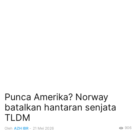
Punca Amerika? Norway
batalkan hantaran senjata
TLDM
906
Oleh
AZH IBR
-
21 Mei 2026