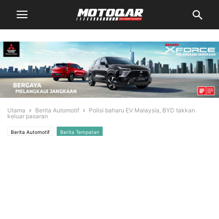
Utama
Berita Automotif
Polisi baharu EV Malaysia, BYD takkan
keluar pasaran
Berita Automotif
Berita Tempatan