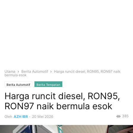
Utama
Berita Automotif
Harga runcit diesel, RON95, RON97 naik
bermula esok
Berita Automotif
Berita Tempatan
Harga runcit diesel, RON95,
RON97 naik bermula esok
385
Oleh
AZH IBR
-
20 Mei 2026