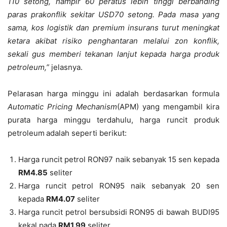
110 setong, hampir 60 peratus lebih tinggi berbanding
paras prakonflik sekitar USD70 setong. Pada masa yang
sama, kos logistik dan premium insurans turut meningkat
ketara akibat risiko penghantaran melalui zon konflik,
sekali gus memberi tekanan lanjut kepada harga produk
petroleum,”
jelasnya.
Pelarasan harga minggu ini adalah berdasarkan formula
Automatic Pricing Mechanism
(APM) yang mengambil kira
purata harga minggu terdahulu, harga runcit produk
petroleum
adalah seperti berikut:
Harga runcit petrol RON97 naik sebanyak 15 sen kepada
RM4.85
seliter
Harga runcit petrol RON95 naik sebanyak 20 sen
kepada
RM4.07
seliter
Harga runcit petrol bersubsidi RON95 di bawah BUDI95
kekal pada
RM1.99
seliter