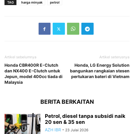
TAG
harga minyak
petrol
Artikel sebelumnya
Artikel seterusnya
Honda CBR400R E-Clutch
Honda, LG Energy Solution
dan NX400 E-Clutch untuk
bangunkan rangkaian stesen
Jepun, model 400cc tiada di
pertukaran bateri di Vietnam
Malaysia
BERITA BERKAITAN
Petrol, diesel tanpa subsidi naik
20 sen & 35 sen
AZH IBR
-
23 Julai 2026