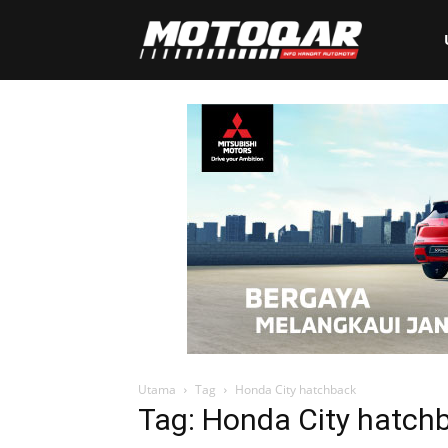
Motoqar
Utama
Tag
Honda City hatchback
Tag: Honda City hatch