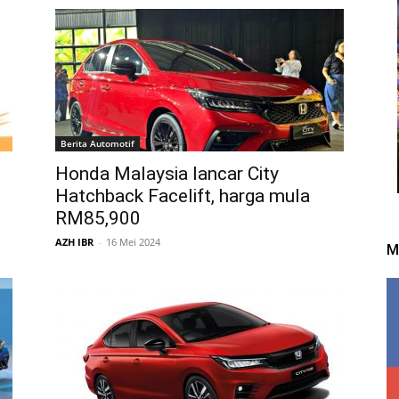
Berita Automotif
Honda Malaysia lancar City
Hatchback Facelift, harga mula
RM85,900
AZH IBR
-
16 Mei 2024
M