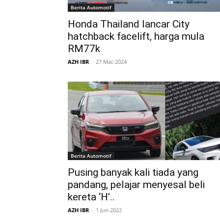
Berita Automotif
Honda Thailand lancar City
hatchback facelift, harga mula
RM77k
AZH IBR
-
27 Mac 2024
Berita Automotif
Pusing banyak kali tiada yang
pandang, pelajar menyesal beli
kereta ‘H’..
AZH IBR
-
1 Jun 2022