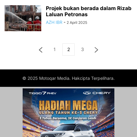
Projek bukan berada dalam Rizab
Laluan Petronas
AZH IBR
-
2 April 2025
1
2
3
© 2025 Motoqar Media. Hakcipta Terpelihara.