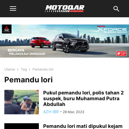
Utama
Tag
Pemandu lori
Pemandu lori
Pukul pemandu lori, polis tahan 2
suspek, buru Muhammad Putra
Abdullah
AZH IBR
-
28 Mac 2023
Pemandu lori mati dipukul kejam