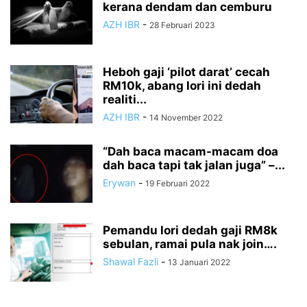
kerana dendam dan cemburu
AZH IBR
-
28 Februari 2023
Heboh gaji ‘pilot darat’ cecah
RM10k, abang lori ini dedah
realiti...
AZH IBR
-
14 November 2022
“Dah baca macam-macam doa
dah baca tapi tak jalan juga” –...
Erywan
-
19 Februari 2022
Pemandu lori dedah gaji RM8k
sebulan, ramai pula nak join….
Shawal Fazli
-
13 Januari 2022