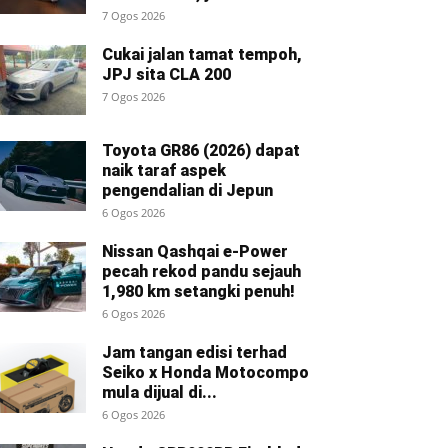
7 Ogos 2026
Cukai jalan tamat tempoh,
JPJ sita CLA 200
7 Ogos 2026
Toyota GR86 (2026) dapat
naik taraf aspek
pengendalian di Jepun
6 Ogos 2026
Nissan Qashqai e-Power
pecah rekod pandu sejauh
1,980 km setangki penuh!
6 Ogos 2026
Jam tangan edisi terhad
Seiko x Honda Motocompo
mula dijual di...
6 Ogos 2026