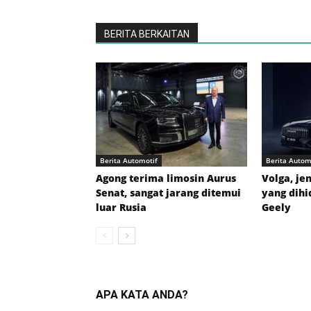
BERITA BERKAITAN
Berita Automotif
Berita Autom
Agong terima limosin Aurus
Volga, je
Senat, sangat jarang ditemui
yang dih
luar Rusia
Geely
APA KATA ANDA?