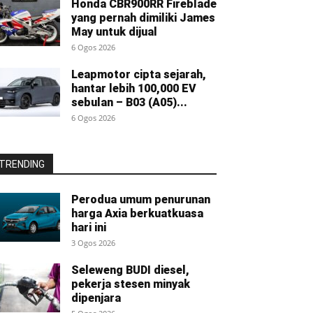
Honda CBR900RR Fireblade
yang pernah dimiliki James
May untuk dijual
6 Ogos 2026
Leapmotor cipta sejarah,
hantar lebih 100,000 EV
sebulan – B03 (A05)...
6 Ogos 2026
TRENDING
Perodua umum penurunan
harga Axia berkuatkuasa
hari ini
3 Ogos 2026
Seleweng BUDI diesel,
pekerja stesen minyak
dipenjara