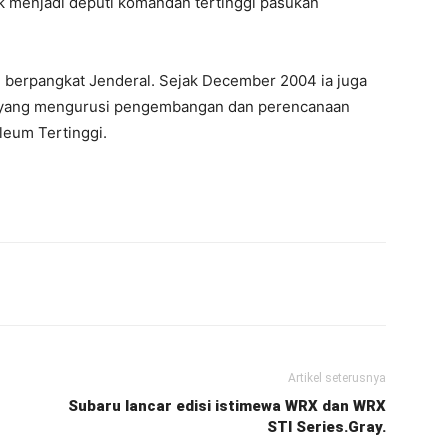
k menjadi deputi komandan tertinggi pasukan
 berpangkat Jenderal. Sejak December 2004 ia juga
, yang mengurusi pengembangan dan perencanaan
leum Tertinggi.
Artikel seterusnya
Subaru lancar edisi istimewa WRX dan WRX
STI Series.Gray.