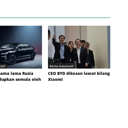
otif
Berita Automotif
nama lama Rusia
CEO BYD dikesan lawat kilang
idupkan semula oleh
Xiaomi