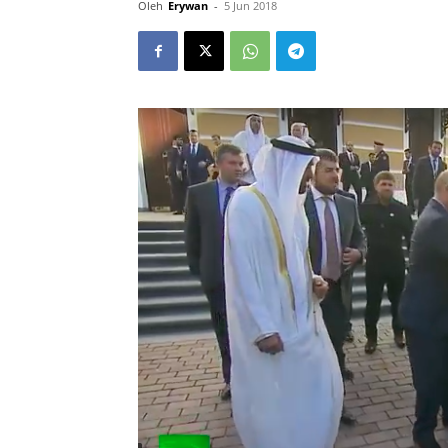
Oleh
Erywan
-
5 Jun 2018