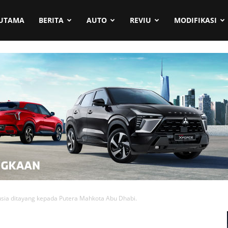
UTAMA
BERITA
AUTO
REVIU
MODIFIKASI
usia ditayang kepada Putera Mahkota Abu Dhabi.