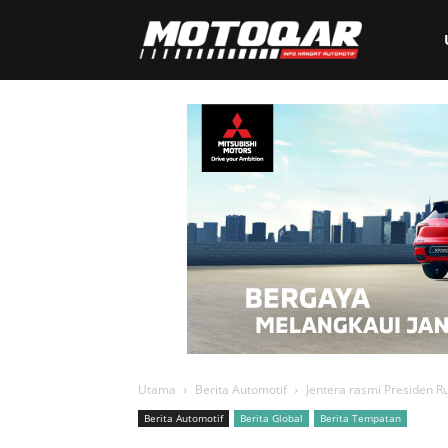
Motoqar
Utama
Berita Automotif
Jentera rasmi Presiden R
Berita Automotif
Berita Global
Berita Tempatan