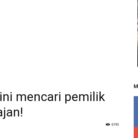
M
ni mencari pemilik
ajan!
6745