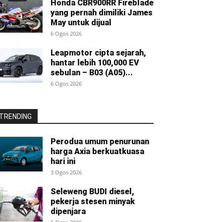
Honda CBR900RR Fireblade
yang pernah dimiliki James
May untuk dijual
6 Ogos 2026
Leapmotor cipta sejarah,
hantar lebih 100,000 EV
sebulan – B03 (A05)...
6 Ogos 2026
TRENDING
Perodua umum penurunan
harga Axia berkuatkuasa
hari ini
3 Ogos 2026
Seleweng BUDI diesel,
pekerja stesen minyak
dipenjara