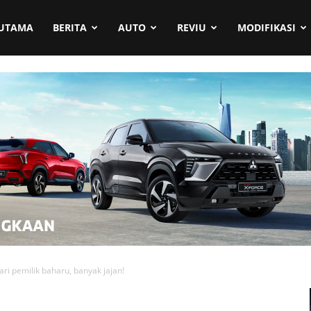
UTAMA
BERITA
AUTO
REVIU
MODIFIKASI
i pemilik baharu, banyak jajan!