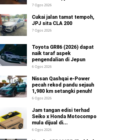
7 Ogos 2026
Cukai jalan tamat tempoh,
JPJ sita CLA 200
7 Ogos 2026
Toyota GR86 (2026) dapat
naik taraf aspek
pengendalian di Jepun
6 Ogos 2026
Nissan Qashqai e-Power
pecah rekod pandu sejauh
1,980 km setangki penuh!
6 Ogos 2026
Jam tangan edisi terhad
Seiko x Honda Motocompo
mula dijual di...
6 Ogos 2026