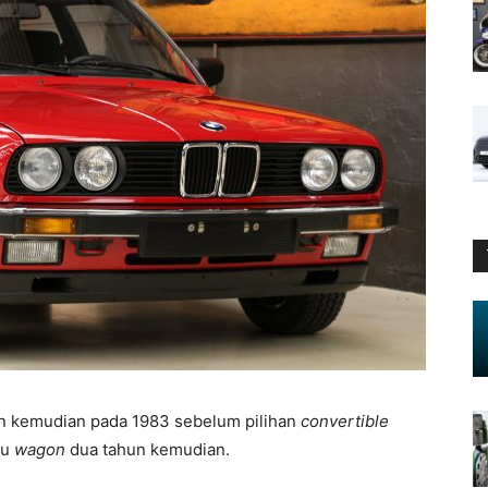
un kemudian pada 1983 sebelum pilihan
convertible
tu
wagon
dua tahun kemudian.