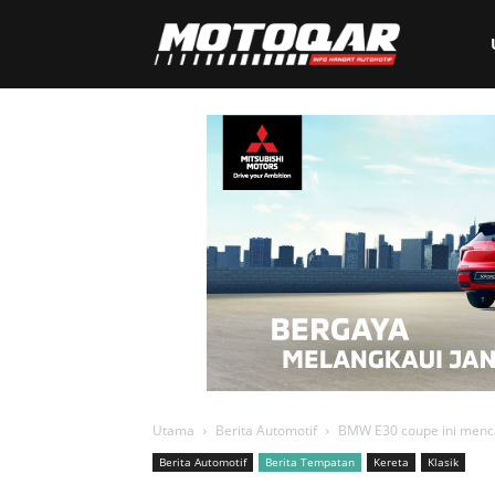
Motoqar
Utama
Berita Automotif
BMW E30 coupe ini mencar
Berita Automotif
Berita Tempatan
Kereta
Klasik