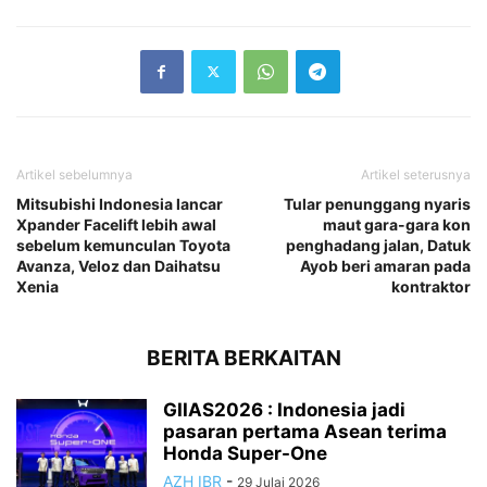
Artikel sebelumnya
Artikel seterusnya
Mitsubishi Indonesia lancar
Tular penunggang nyaris
Xpander Facelift lebih awal
maut gara-gara kon
sebelum kemunculan Toyota
penghadang jalan, Datuk
Avanza, Veloz dan Daihatsu
Ayob beri amaran pada
Xenia
kontraktor
BERITA BERKAITAN
GIIAS2026 : Indonesia jadi
pasaran pertama Asean terima
Honda Super-One
AZH IBR
-
29 Julai 2026