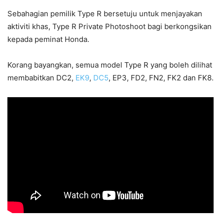
Sebahagian pemilik Type R bersetuju untuk menjayakan
aktiviti khas, Type R Private Photoshoot bagi berkongsikan
kepada peminat Honda.
Korang bayangkan, semua model Type R yang boleh dilihat
membabitkan DC2,
EK9
,
DC5
, EP3, FD2, FN2, FK2 dan FK8.