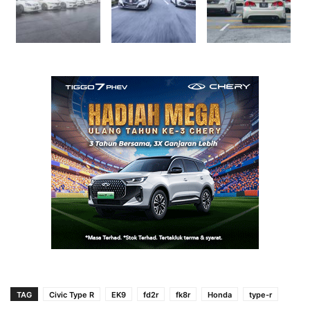
TAG
Civic Type R
EK9
fd2r
fk8r
Honda
type-r