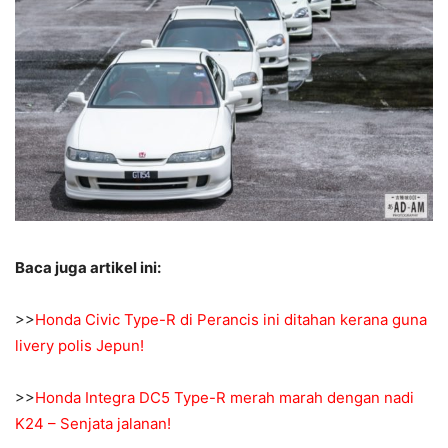
Baca juga artikel ini:
>>
Honda Civic Type-R di Perancis ini ditahan kerana guna
livery polis Jepun!
>>
Honda Integra DC5 Type-R merah marah dengan nadi
K24 – Senjata jalanan!