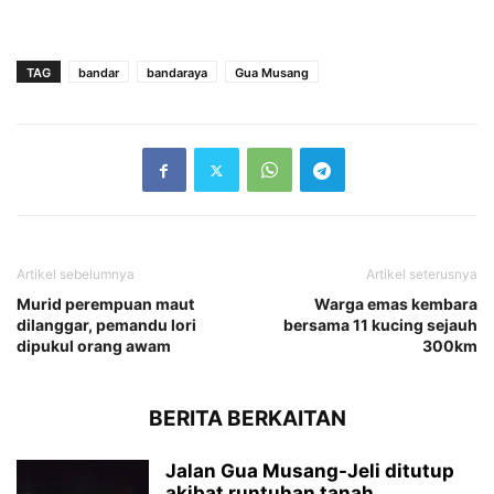
TAG
bandar
bandaraya
Gua Musang
Artikel sebelumnya
Artikel seterusnya
Murid perempuan maut
Warga emas kembara
dilanggar, pemandu lori
bersama 11 kucing sejauh
dipukul orang awam
300km
BERITA BERKAITAN
Jalan Gua Musang-Jeli ditutup
akibat runtuhan tanah