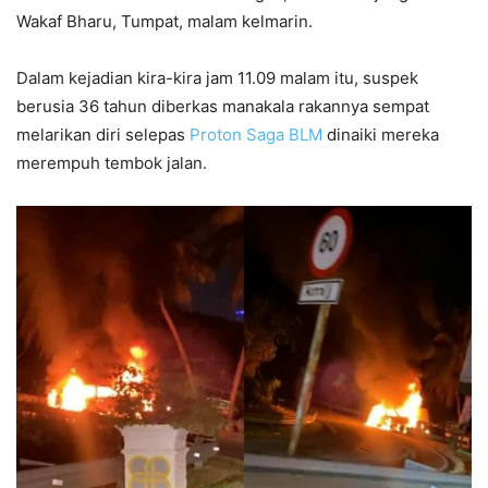
Wakaf Bharu, Tumpat, malam kelmarin.
Dalam kejadian kira-kira jam 11.09 malam itu, suspek
berusia 36 tahun diberkas manakala rakannya sempat
melarikan diri selepas
Proton Saga BLM
dinaiki mereka
merempuh tembok jalan.