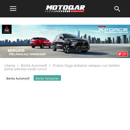
Utama
Berita Automotif
Proton Saga terbakar selepas curi telefon
pintar pekerja kedai runcit
Berita Automotif
Berita Tempatan