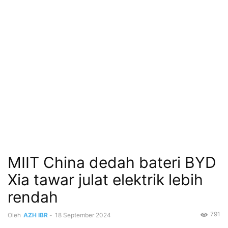
MIIT China dedah bateri BYD
Xia tawar julat elektrik lebih
rendah
791
Oleh
AZH IBR
-
18 September 2024