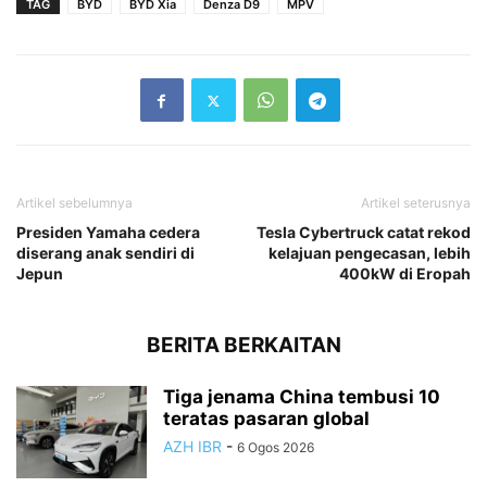
TAG
BYD
BYD Xia
Denza D9
MPV
Artikel sebelumnya
Artikel seterusnya
Presiden Yamaha cedera
Tesla Cybertruck catat rekod
diserang anak sendiri di
kelajuan pengecasan, lebih
Jepun
400kW di Eropah
BERITA BERKAITAN
Tiga jenama China tembusi 10
teratas pasaran global
AZH IBR
-
6 Ogos 2026