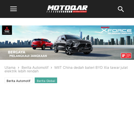
Utama
Berita Automotif
MIIT China dedah bateri BYD Xia tawar julat
elektrik lebih rendah
Berita Automotif
Berita Global