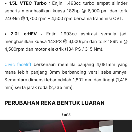
•
1.5L VTEC Turbo
: Enjin 1,498cc turbo empat silinder
sebaris menghasilkan kuasa 182hp @ 6,000rpm dan tork
240Nm @ 1,700 rpm – 4,500 rpm bersama transmisi CVT.
•
2.0L e:HEV
: Enjin 1,993cc aspirasi semula jadi
menghasilkan kuasa 143PS @ 6,000rpm dan tork 189Nm @
4,500rpm dan motor elektrik (184 PS / 315 Nm).
Civic facelift
berkenaan memiliki panjang 4,681mm yang
mana lebih panjang 3mm berbanding versi sebelumnya.
Sementara dimensi lebar adalah 1,802 mm dan tinggi (1,415
mm) serta jarak roda (2,735 mm).
PERUBAHAN REKA BENTUK LUARAN
1
of 6