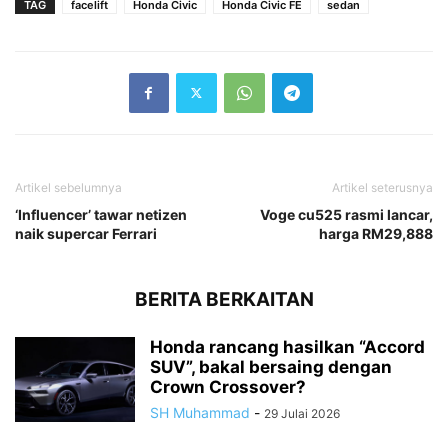
TAG
facelift
Honda Civic
Honda Civic FE
sedan
Artikel sebelumnya
Artikel seterusnya
‘Influencer’ tawar netizen
Voge cu525 rasmi lancar,
naik supercar Ferrari
harga RM29,888
BERITA BERKAITAN
Honda rancang hasilkan “Accord
SUV”, bakal bersaing dengan
Crown Crossover?
SH Muhammad
-
29 Julai 2026