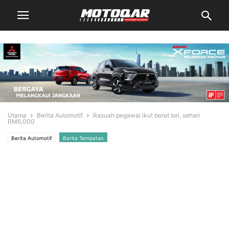
Utama
Berita Automotif
Rasuah pegawai ikut berat lori, sehari
RM6,000
Berita Automotif
Berita Tempatan