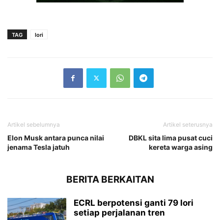
TAG
lori
Artikel sebelumnya
Artikel seterusnya
Elon Musk antara punca nilai
DBKL sita lima pusat cuci
jenama Tesla jatuh
kereta warga asing
BERITA BERKAITAN
ECRL berpotensi ganti 79 lori
setiap perjalanan tren