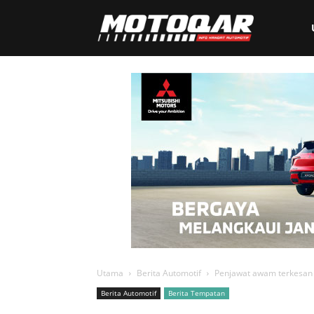
Motoqar
Utama
Berita Automotif
Penjawat awam terkesan 
Berita Automotif
Berita Tempatan