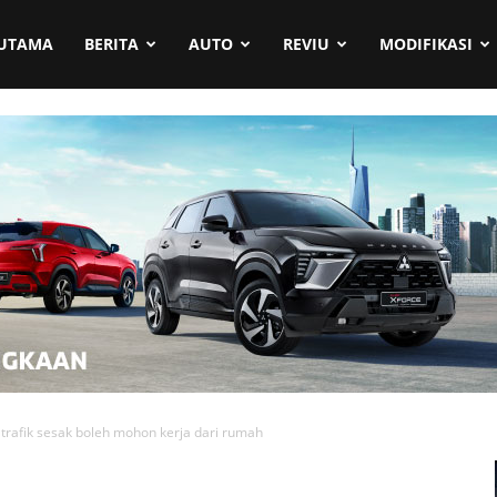
UTAMA
BERITA
AUTO
REVIU
MODIFIKASI
trafik sesak boleh mohon kerja dari rumah