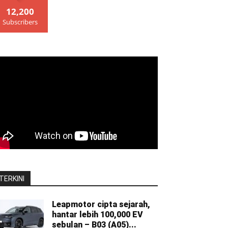
12,200
Subscribers
TERKINI
Leapmotor cipta sejarah,
hantar lebih 100,000 EV
sebulan – B03 (A05)...