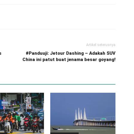
Artikel seterusnya
s
#Panduuji: Jetour Dashing – Adakah SUV
China ini patut buat jenama besar goyang!