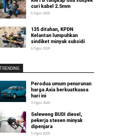
KMTB tangkap dua suspek
curi kabel 2.5mm
6 Ogos 2026
135 ditahan, KPDN
Kelantan lumpuhkan
sindiket minyak subsidi
6 Ogos 2026
TRENDING
Perodua umum penurunan
harga Axia berkuatkuasa
hari ini
3 Ogos 2026
Seleweng BUDI diesel,
pekerja stesen minyak
dipenjara
5 Ogos 2026