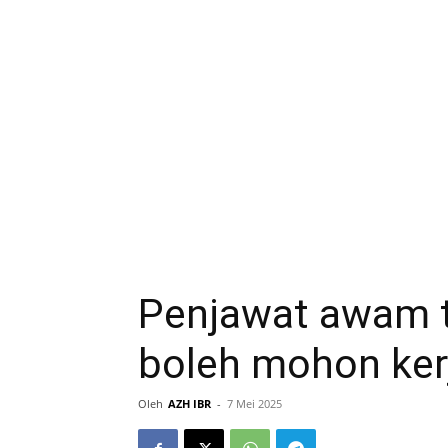
Penjawat awam t
boleh mohon ker
Oleh
AZH IBR
-
7 Mei 2025