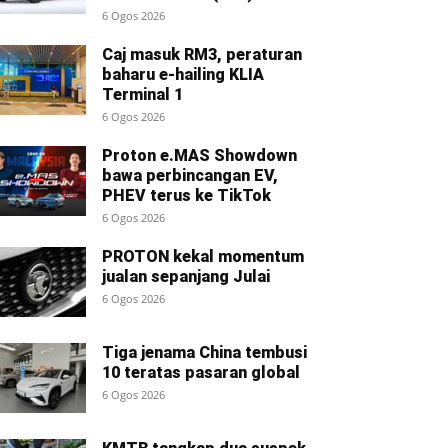
6 Ogos 2026
Caj masuk RM3, peraturan
baharu e-hailing KLIA
Terminal 1
6 Ogos 2026
Proton e.MAS Showdown
bawa perbincangan EV,
PHEV terus ke TikTok
6 Ogos 2026
PROTON kekal momentum
jualan sepanjang Julai
6 Ogos 2026
Tiga jenama China tembusi
10 teratas pasaran global
6 Ogos 2026