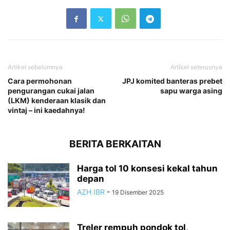
Artikel sebelumnya
Artikel seterusnya
Cara permohonan
JPJ komited banteras prebet
pengurangan cukai jalan
sapu warga asing
(LKM) kenderaan klasik dan
vintaj – ini kaedahnya!
BERITA BERKAITAN
Harga tol 10 konsesi kekal tahun
depan
AZH IBR
-
19 Disember 2025
Treler rempuh pondok tol,