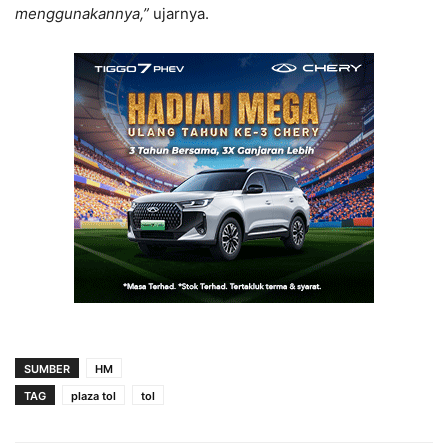
menggunakannya,”
ujarnya.
SUMBER
HM
TAG
plaza tol
tol