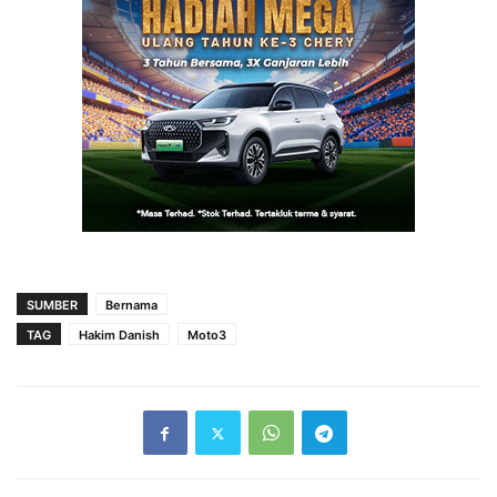
SUMBER
Bernama
TAG
Hakim Danish
Moto3