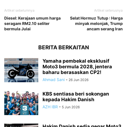
Artikel sebelumnya
Artikel seterusnya
Diesel: Kerajaan umum harga
Selat Hormuz Tutup : Harga
seragam RM2.10 seliter
minyak melonjak, Trump
bermula Julai
ancam serang Iran
BERITA BERKAITAN
Yamaha pembekal eksklusif
Moto3 bermula 2028, jentera
baharu berasaskan CP2!
Ahmad Sani
-
26 Jun 2026
KBS sentiasa beri sokongan
kepada Hakim Danish
AZH IBR
-
5 Jun 2026
Hakim Danish sedia gegar Moto3