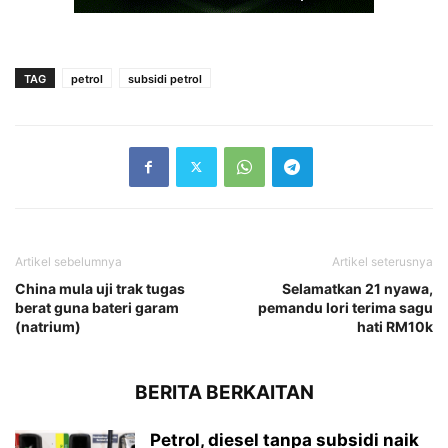
TAG
petrol
subsidi petrol
Artikel sebelumnya
Artikel seterusnya
China mula uji trak tugas
Selamatkan 21 nyawa,
berat guna bateri garam
pemandu lori terima sagu
(natrium)
hati RM10k
BERITA BERKAITAN
Petrol, diesel tanpa subsidi naik