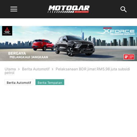
Utama
Berita Automotif
Pelaksanaan BDR jimat RM5.98 juta subsidi
petrol
Berita Automotif
Berita Tempatan