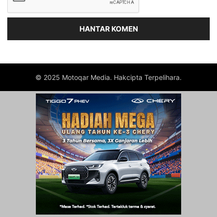
© 2025 Motoqar Media. Hakcipta Terpelihara.