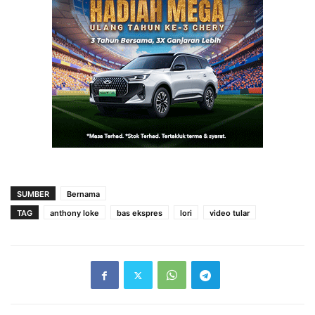
SUMBER
Bernama
TAG
anthony loke
bas ekspres
lori
video tular