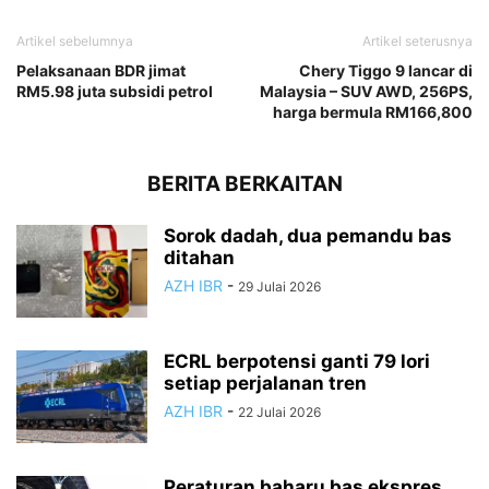
Artikel sebelumnya
Artikel seterusnya
Pelaksanaan BDR jimat
Chery Tiggo 9 lancar di
RM5.98 juta subsidi petrol
Malaysia – SUV AWD, 256PS,
harga bermula RM166,800
BERITA BERKAITAN
Sorok dadah, dua pemandu bas
ditahan
AZH IBR
-
29 Julai 2026
ECRL berpotensi ganti 79 lori
setiap perjalanan tren
AZH IBR
-
22 Julai 2026
Peraturan baharu bas ekspres,