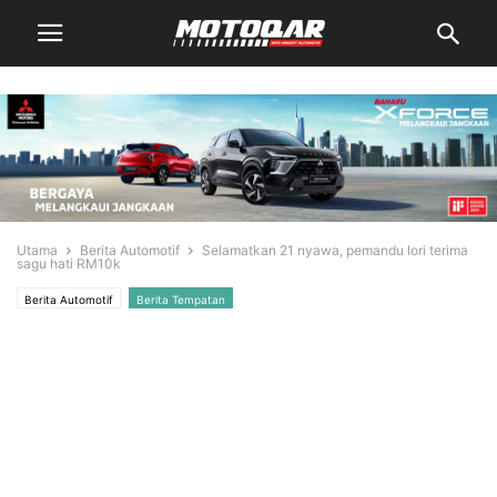
Utama
Berita Automotif
Selamatkan 21 nyawa, pemandu lori terima
sagu hati RM10k
Berita Automotif
Berita Tempatan