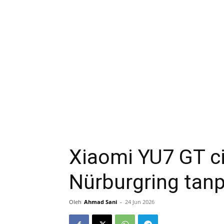
Xiaomi YU7 GT ci
Nürburgring tan
Oleh
Ahmad Sani
-
24 Jun 2026