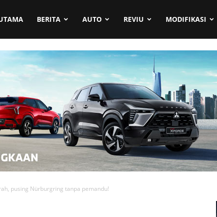
UTAMA
BERITA
AUTO
REVIU
MODIFIKASI
arah, pusing Nürburgring tanpa pemandu!