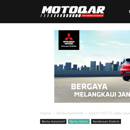
Motoqar
Utama
Berita Automotif
Xiaomi YU7 GT cipta sej
Berita Automotif
Berita Global
Kenderaan Elektrik