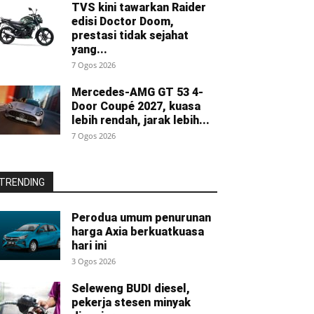
TVS kini tawarkan Raider
edisi Doctor Doom,
prestasi tidak sejahat
yang...
7 Ogos 2026
Mercedes-AMG GT 53 4-
Door Coupé 2027, kuasa
lebih rendah, jarak lebih...
7 Ogos 2026
TRENDING
Perodua umum penurunan
harga Axia berkuatkuasa
hari ini
3 Ogos 2026
Seleweng BUDI diesel,
pekerja stesen minyak