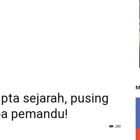
M
pta sejarah, pusing
pa pemandu!
280