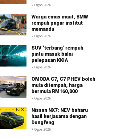
7 Ogos 2026
Warga emas maut, BMW
rempuh pagar institut
memandu
7 Ogos 2026
SUV ‘terbang’ rempuh
pintu masuk balai
pelepasan KKIA
7 Ogos 2026
OMODA C7, C7 PHEV boleh
mula ditempah, harga
bermula RM160,000
7 Ogos 2026
Nissan NX7: NEV baharu
hasil kerjasama dengan
Dongfeng
7 Ogos 2026