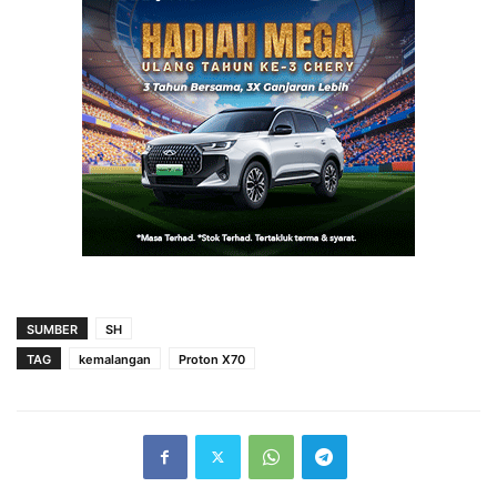
SUMBER
SH
TAG
kemalangan
Proton X70