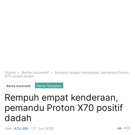
Utama
Berita Automotif
Rempuh empat kenderaan, pemandu Proton
X70 positif dadah
Berita Automotif
Berita Tempatan
Rempuh empat kenderaan,
pemandu Proton X70 positif
dadah
400
Oleh
AZH IBR
-
27 Jun 2026