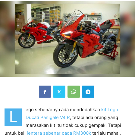
ego sebenarnya ada mendedahkan
kit Lego
L
Ducati Panigale V4 R
, tetapi ada orang yang
merasakan kit itu tidak cukup gempak. Tetapi
untuk beli
jentera sebenar pada RM300k
terlalu mahal,