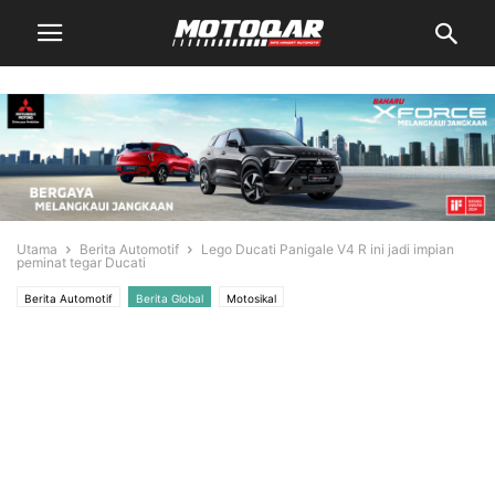
Utama
Berita Automotif
Lego Ducati Panigale V4 R ini jadi impian
peminat tegar Ducati
Berita Automotif
Berita Global
Motosikal