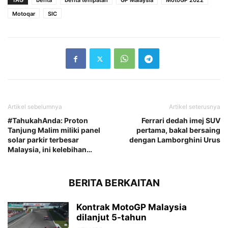
TAG
berita
berita tempatan
GP Malaysia
MotoGP 2022
Motoqar
SIC
Artikel sebelumnya
Artikel seterusnya
#TahukahAnda: Proton
Ferrari dedah imej SUV
Tanjung Malim miliki panel
pertama, bakal bersaing
solar parkir terbesar
dengan Lamborghini Urus
Malaysia, ini kelebihan…
BERITA BERKAITAN
Kontrak MotoGP Malaysia
dilanjut 5-tahun