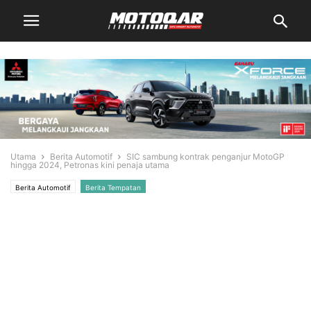
Utama
Berita Automotif
SIC sambung kontrak penganjur MotoGP
hingga 2024, Petronas kini penaja utama
Berita Automotif
Berita Tempatan