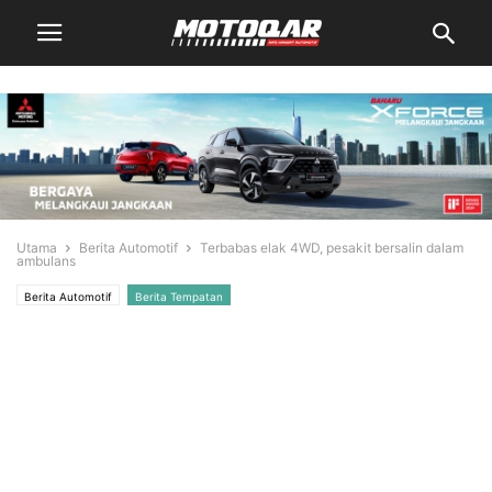
Utama
Berita Automotif
Terbabas elak 4WD, pesakit bersalin dalam
ambulans
Berita Automotif
Berita Tempatan