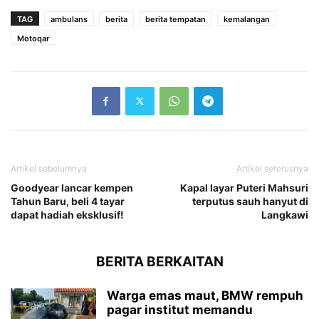
TAG
ambulans
berita
berita tempatan
kemalangan
Motoqar
Artikel sebelumnya
Artikel seterusnya
Goodyear lancar kempen
Kapal layar Puteri Mahsuri
Tahun Baru, beli 4 tayar
terputus sauh hanyut di
dapat hadiah eksklusif!
Langkawi
BERITA BERKAITAN
Warga emas maut, BMW rempuh
pagar institut memandu