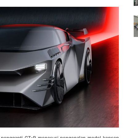
l pengganti GT-R menerusi pengenalan model konsep