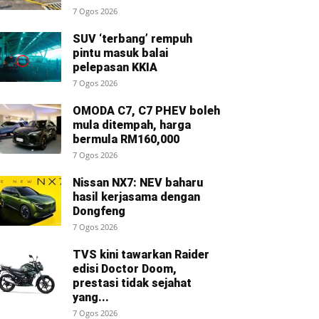
7 Ogos 2026
SUV ‘terbang’ rempuh
pintu masuk balai
pelepasan KKIA
7 Ogos 2026
OMODA C7, C7 PHEV boleh
mula ditempah, harga
bermula RM160,000
7 Ogos 2026
Nissan NX7: NEV baharu
hasil kerjasama dengan
Dongfeng
7 Ogos 2026
TVS kini tawarkan Raider
edisi Doctor Doom,
prestasi tidak sejahat
yang...
7 Ogos 2026