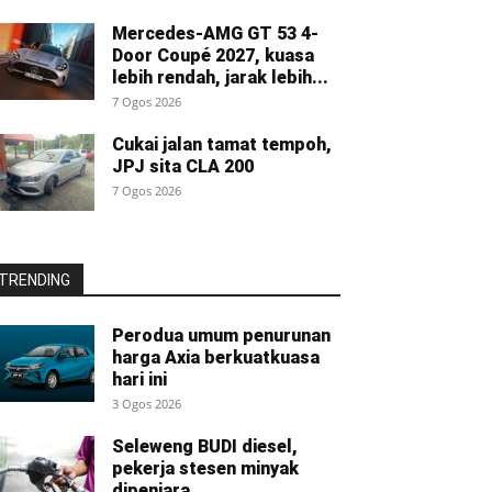
Mercedes-AMG GT 53 4-
Door Coupé 2027, kuasa
lebih rendah, jarak lebih...
7 Ogos 2026
Cukai jalan tamat tempoh,
JPJ sita CLA 200
7 Ogos 2026
TRENDING
Perodua umum penurunan
harga Axia berkuatkuasa
hari ini
3 Ogos 2026
Seleweng BUDI diesel,
pekerja stesen minyak
dipenjara