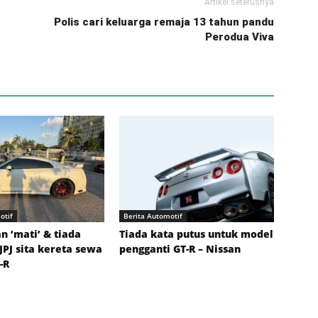
Artikel seterusnya
Polis cari keluarga remaja 13 tahun pandu
Perodua Viva
otif
Berita Automotif
an ‘mati’ & tiada
Tiada kata putus untuk model
 JPJ sita kereta sewa
pengganti GT-R – Nissan
-R