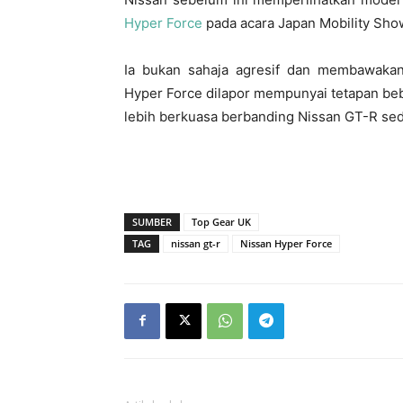
Hyper Force
pada acara Japan Mobility Sho
Ia bukan sahaja agresif dan membawaka
Hyper Force dilapor mempunyai tetapan beb
lebih berkuasa berbanding Nissan GT-R sed
SUMBER
Top Gear UK
TAG
nissan gt-r
Nissan Hyper Force