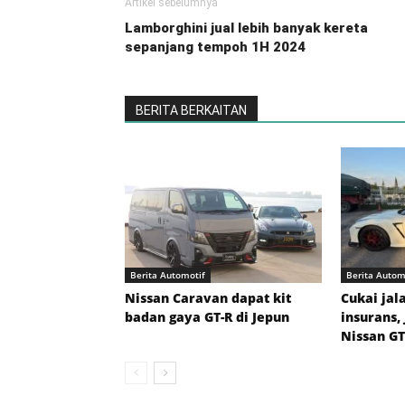
Artikel sebelumnya
Lamborghini jual lebih banyak kereta
sepanjang tempoh 1H 2024
BERITA BERKAITAN
Berita Automotif
Berita Autom
Nissan Caravan dapat kit
Cukai jal
badan gaya GT-R di Jepun
insurans,
Nissan GT