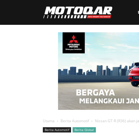
Motoqar
Utama
Berita Automotif
Nissan GT-R (R36) akan ja
Berita Automotif
Berita Global