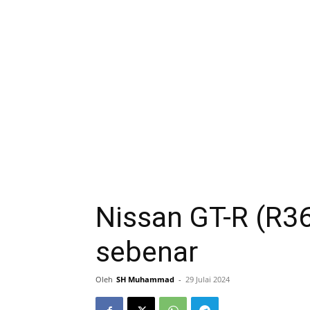
Nissan GT-R (R36)
sebenar
Oleh
SH Muhammad
-
29 Julai 2024