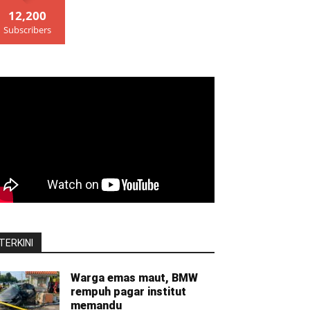
12,200
Subscribers
TERKINI
Warga emas maut, BMW
rempuh pagar institut
memandu