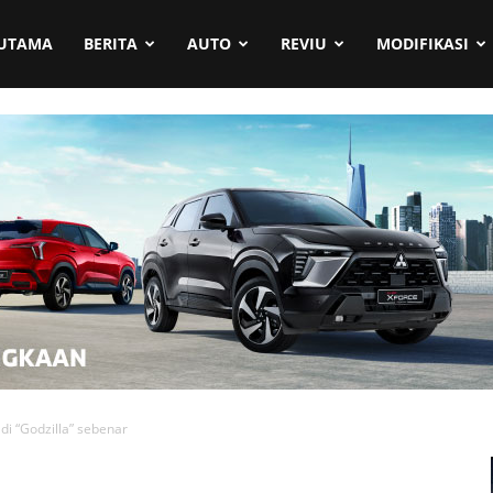
UTAMA
BERITA
AUTO
REVIU
MODIFIKASI
di “Godzilla” sebenar