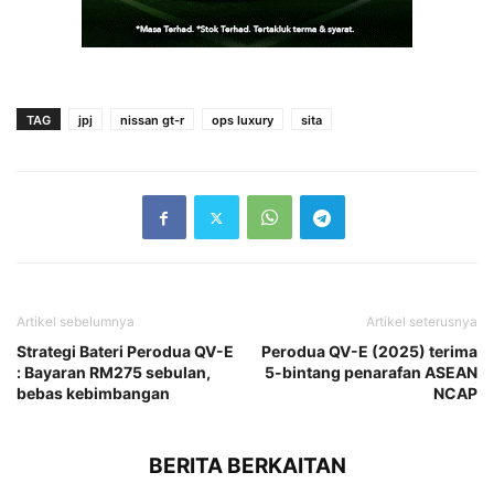
TAG
jpj
nissan gt-r
ops luxury
sita
Artikel sebelumnya
Artikel seterusnya
Strategi Bateri Perodua QV-E
Perodua QV-E (2025) terima
: Bayaran RM275 sebulan,
5-bintang penarafan ASEAN
bebas kebimbangan
NCAP
BERITA BERKAITAN