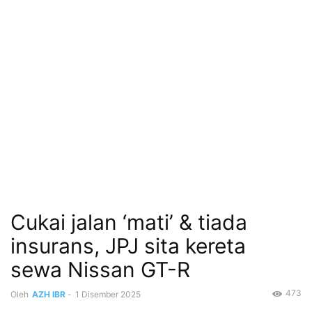
Cukai jalan ‘mati’ & tiada
insurans, JPJ sita kereta
sewa Nissan GT-R
473
Oleh
AZH IBR
-
1 Disember 2025