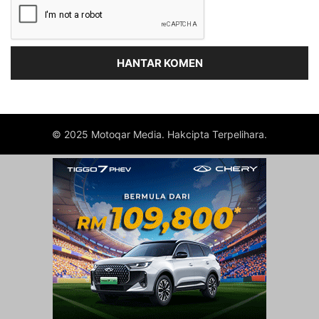
© 2025 Motoqar Media. Hakcipta Terpelihara.