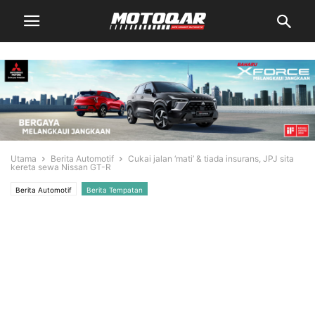
Utama
Berita Automotif
Cukai jalan ‘mati’ & tiada insurans, JPJ sita
kereta sewa Nissan GT-R
Berita Automotif
Berita Tempatan