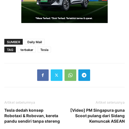
SUMBER
Daily Mail
TAG
terbakar
Tesla
Artikel sebelumnya
Artikel seterusnya
Tesla dedah konsep
[Video] PM Singapura guna
Robotaxi & Robovan, kereta
Scoot pulang dari Sidang
pandu sendiri tanpa stereng
Kemuncak ASEAN