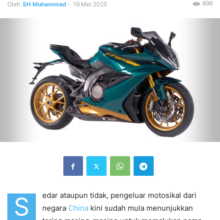
896
Oleh
SH Muhammad
-
19 Mei 2025
edar ataupun tidak, pengeluar motosikal dari
S
negara
China
kini sudah mula menunjukkan