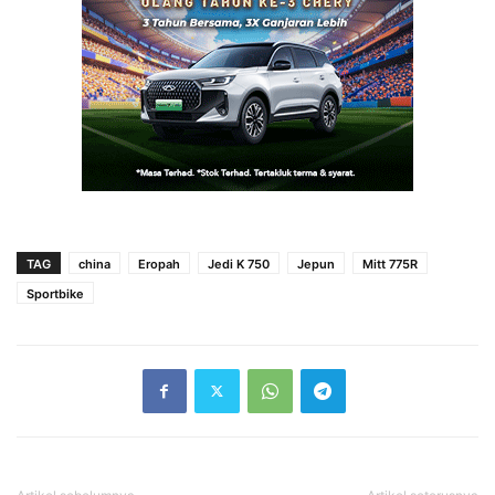
TAG
china
Eropah
Jedi K 750
Jepun
Mitt 775R
Sportbike