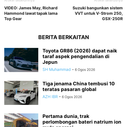
Artikel sebelumnya
Artikel seterusnya
VIDEO: James May, Richard
Suzuki bangunkan sistem
Hammond lawat tapak lama
VVT untuk V-Strom 250,
Top Gear
GSX-250R
BERITA BERKAITAN
Toyota GR86 (2026) dapat naik
taraf aspek pengendalian di
Jepun
SH Muhammad
-
6 Ogos 2026
Tiga jenama China tembusi 10
teratas pasaran global
AZH IBR
-
6 Ogos 2026
Pertama dunia, trak
perlombongan bateri natrium ion