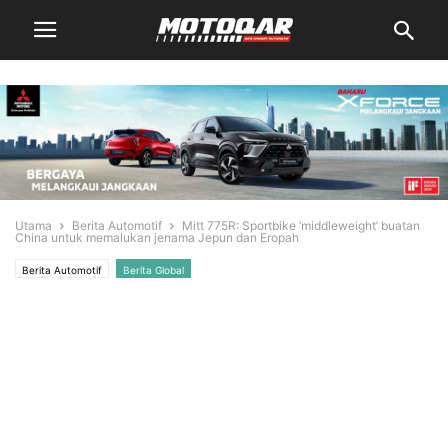
Utama
Berita Automotif
Mitt 775R: Sportbike ‘middleweight’ buatan
China untuk memalukan jenama Jepun dan Eropah
Berita Automotif
Berita Global