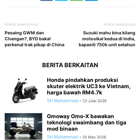
Artikel sebelumnya
Artikel seterusnya
Pesaing GWM dan
Suzuki mahu bina kilang
Changan?, BYD bakal
motosikal kedua di India,
perkenal trak pikap di China
kapasiti 750k unit setahun
BERITA BERKAITAN
Honda pindahkan produksi
skuter elektrik UC3 ke Vietnam,
harga bawah RM4.7k
SH Muhammad
-
23 Julai 2026
Omoway Omo-X bawakan
teknologi swaimbang dan tiga
mod binaan
SH Muhammad
-
20 Mac 2026