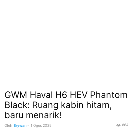
GWM Haval H6 HEV Phantom
Black: Ruang kabin hitam,
baru menarik!
864
Oleh
Erywan
-
1 Ogos 2025