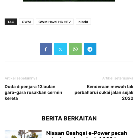
TAG
GWM
GWM Haval H6 HEV
hibrid
Artikel sebelumnya
Artikel seterusnya
Duda dipenjara 13 bulan
Kenderaan mewah tak
gara-gara rosakkan cermin
perbaharui cukai jalan sejak
kereta
2022
BERITA BERKAITAN
Nissan Qashqai e-Power pecah