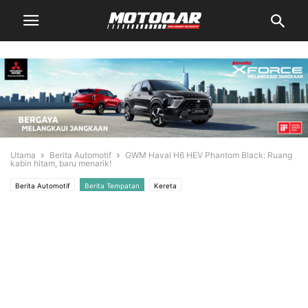
Utama
Berita Automotif
GWM Haval H6 HEV Phantom Black: Ruang
kabin hitam, baru menarik!
Berita Automotif
Berita Tempatan
Kereta