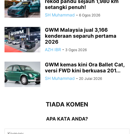
rekod pandu sejauh 1,980 km
setangki penuh!
SH Muhammad
-
6 Ogos 2026
GWM Malaysia jual 3,166
kenderaan separuh pertama
2026
AZH IBR
-
3 Ogos 2026
GWM kemas kini Ora Ballet Cat,
versi FWD kini berkuasa 201...
SH Muhammad
-
20 Julai 2026
TIADA KOMEN
APA KATA ANDA?