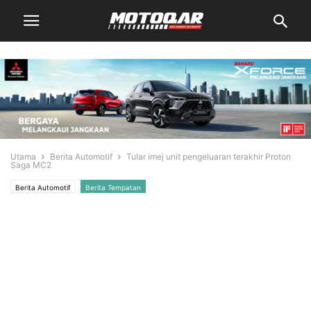
Utama
Berita Automotif
Tular imej unit pengeluaran terakhir Proton
Saga MC2
Berita Automotif
Berita Tempatan