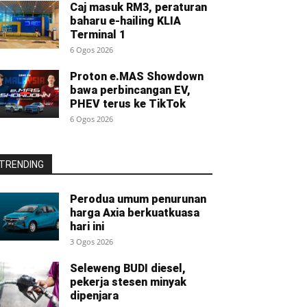
Caj masuk RM3, peraturan
baharu e-hailing KLIA
Terminal 1
6 Ogos 2026
Proton e.MAS Showdown
bawa perbincangan EV,
PHEV terus ke TikTok
6 Ogos 2026
TRENDING
Perodua umum penurunan
harga Axia berkuatkuasa
hari ini
3 Ogos 2026
Seleweng BUDI diesel,
pekerja stesen minyak
dipenjara