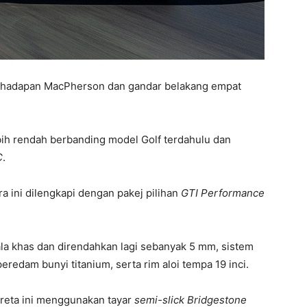
r hadapan MacPherson dan gandar belakang empat
bih rendah berbanding model Golf terdahulu dan
C
.
a ini dilengkapi dengan pakej pilihan
GTI Performance
ala khas dan direndahkan lagi sebanyak 5 mm, sistem
redam bunyi titanium, serta rim aloi tempa 19 inci.
eta ini menggunakan tayar
semi-slick Bridgestone