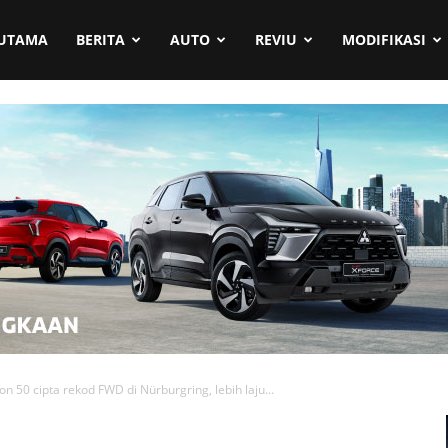
UTAMA
BERITA
AUTO
REVIU
MODIFIKASI
on 50 cipta rekod FWD di Nürburgring, lebih laju...