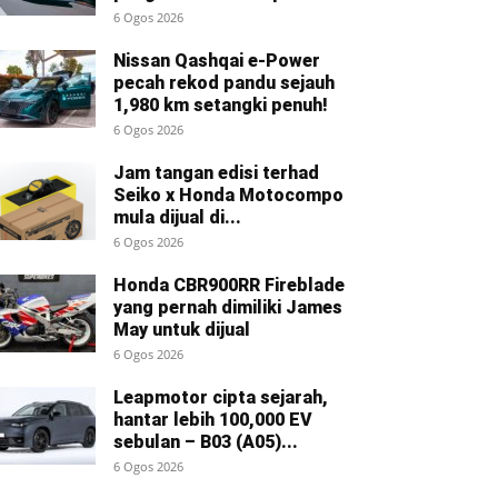
6 Ogos 2026
Nissan Qashqai e-Power
pecah rekod pandu sejauh
1,980 km setangki penuh!
6 Ogos 2026
Jam tangan edisi terhad
Seiko x Honda Motocompo
mula dijual di...
6 Ogos 2026
Honda CBR900RR Fireblade
yang pernah dimiliki James
May untuk dijual
6 Ogos 2026
Leapmotor cipta sejarah,
hantar lebih 100,000 EV
sebulan – B03 (A05)...
6 Ogos 2026