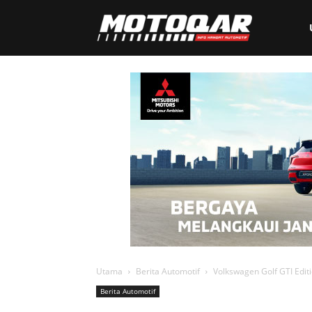
Motoqar
Utama
Berita Automotif
Volkswagen Golf GTI Editi
Berita Automotif