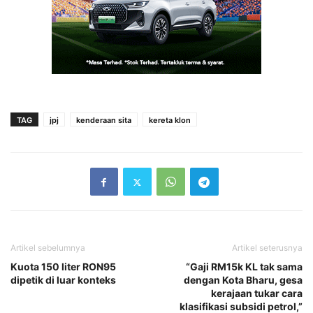
TAG
jpj
kenderaan sita
kereta klon
Artikel sebelumnya
Artikel seterusnya
Kuota 150 liter RON95
“Gaji RM15k KL tak sama
dipetik di luar konteks
dengan Kota Bharu, gesa
kerajaan tukar cara
klasifikasi subsidi petrol,”