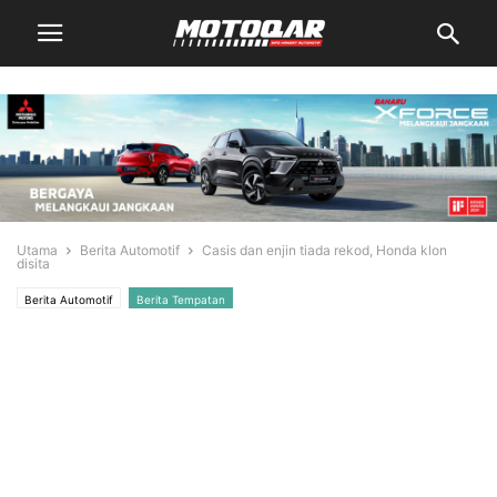
Utama
Berita Automotif
Casis dan enjin tiada rekod, Honda klon
disita
Berita Automotif
Berita Tempatan