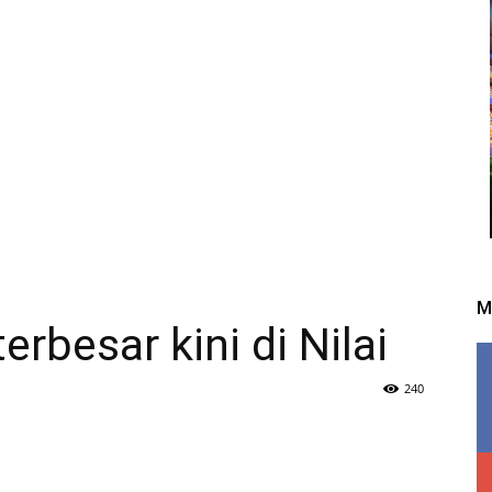
M
rbesar kini di Nilai
240