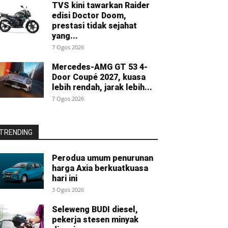
TVS kini tawarkan Raider
edisi Doctor Doom,
prestasi tidak sejahat
yang...
7 Ogos 2026
Mercedes-AMG GT 53 4-
Door Coupé 2027, kuasa
lebih rendah, jarak lebih...
7 Ogos 2026
TRENDING
Perodua umum penurunan
harga Axia berkuatkuasa
hari ini
3 Ogos 2026
Seleweng BUDI diesel,
pekerja stesen minyak