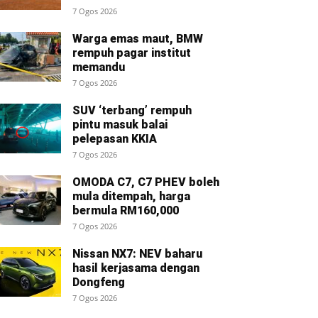
7 Ogos 2026
Warga emas maut, BMW
rempuh pagar institut
memandu
7 Ogos 2026
SUV ‘terbang’ rempuh
pintu masuk balai
pelepasan KKIA
7 Ogos 2026
OMODA C7, C7 PHEV boleh
mula ditempah, harga
bermula RM160,000
7 Ogos 2026
Nissan NX7: NEV baharu
hasil kerjasama dengan
Dongfeng
7 Ogos 2026