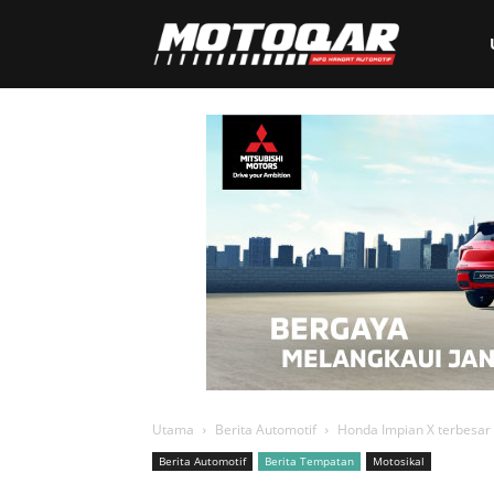
Motoqar
Utama
Berita Automotif
Honda Impian X terbesar ki
Berita Automotif
Berita Tempatan
Motosikal