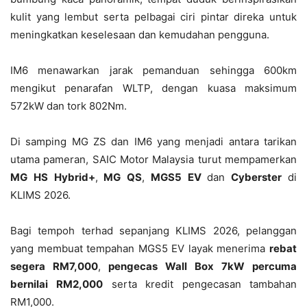
kulit yang lembut serta pelbagai ciri pintar direka untuk
meningkatkan keselesaan dan kemudahan pengguna.
IM6 menawarkan jarak pemanduan sehingga 600km
mengikut penarafan WLTP, dengan kuasa maksimum
572kW dan tork 802Nm.
Di samping MG ZS dan IM6 yang menjadi antara tarikan
utama pameran, SAIC Motor Malaysia turut mempamerkan
MG
HS
Hybrid+
,
MG
QS
,
MGS5
EV
dan
Cyberster
di
KLIMS 2026.
Bagi tempoh terhad sepanjang KLIMS 2026, pelanggan
yang membuat tempahan MGS5 EV layak menerima
rebat
segera
RM7,000
,
pengecas
Wall
Box
7kW
percuma
bernilai
RM2,000
serta kredit pengecasan tambahan
RM1,000.