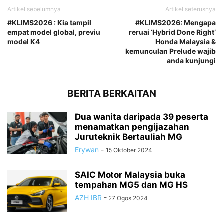
Artikel sebelumnya
Artikel seterusnya
#KLIMS2026 : Kia tampil
#KLIMS2026: Mengapa
empat model global, previu
reruai ‘Hybrid Done Right’
model K4
Honda Malaysia &
kemunculan Prelude wajib
anda kunjungi
BERITA BERKAITAN
Dua wanita daripada 39 peserta
menamatkan pengijazahan
Juruteknik Bertauliah MG
Erywan
-
15 Oktober 2024
SAIC Motor Malaysia buka
tempahan MG5 dan MG HS
AZH IBR
-
27 Ogos 2024